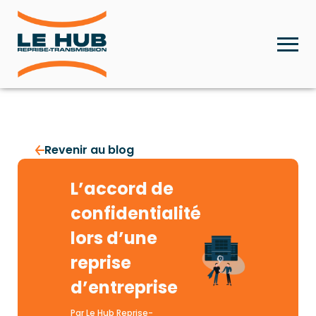
Revenir au blog
L’accord de
confidentialité
lors d’une
reprise
d’entreprise
Par Le Hub Reprise-