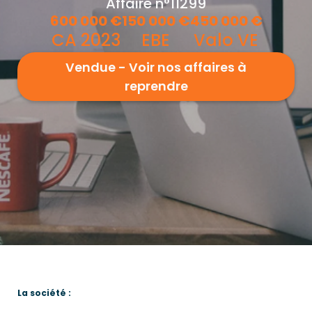
Affaire n°11299
600 000
€
150 000
€
450 000
€
CA 2023
EBE
Valo VE
Vendue - Voir nos affaires à
reprendre
La société :