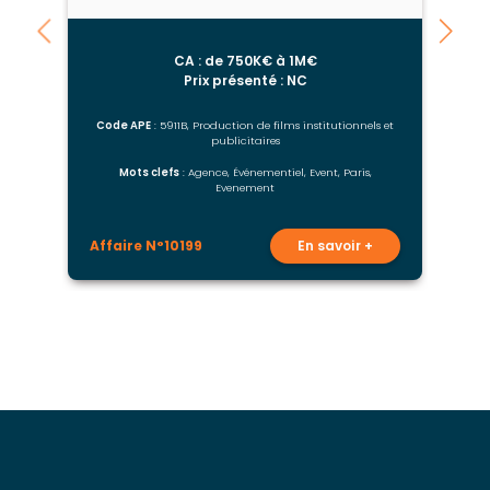
CA : de 750K€ à 1M€
Prix présenté : NC
Code APE
: 5911B, Production de films institutionnels et
publicitaires
Mots clefs
: Agence, Événementiel, Event, Paris,
Evenement
Affaire N°10199
En savoir +
A