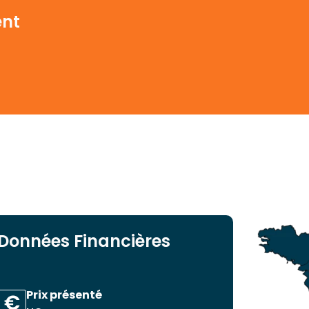
ent
Données Financières
Prix présenté