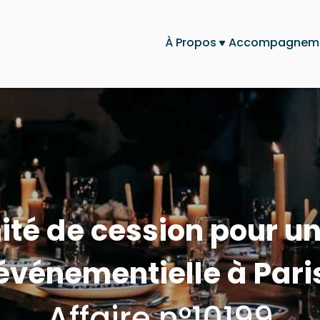
À Propos
Accompagnem
ité de cession pour u
événementielle à Pari
Affaire n°10199