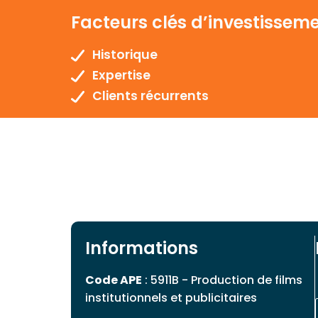
Facteurs clés d’investissem
Historique
Expertise
Clients récurrents
Informations
Code APE
: 5911B - Production de films
institutionnels et publicitaires