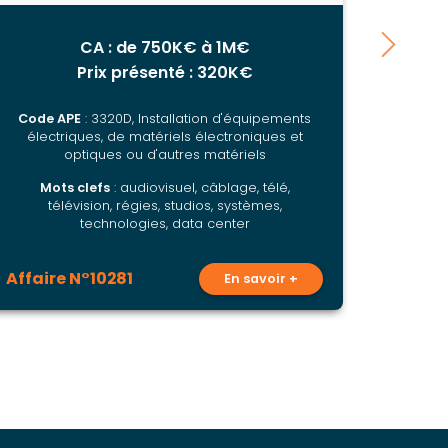
CA : de 750K€ à 1M€
Prix présenté : 320K€
Code APE
: 3320D, Installation d'équipements
Code
électriques, de matériels électroniques et
optiques ou d'autres matériels
Mot
Mots clefs
: audiovisuel, câblage, télé,
télévision, régies, studios, systèmes,
technologies, data center
Affaire N°10281
Affai
En savoir +