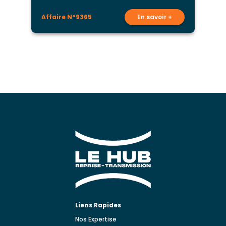
Affaire N°9365
En savoir +
A
Liens Rapides
Nos Expertise