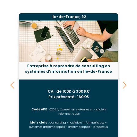
Ile-de-France, 92
Entreprise à reprendre de consulting en
O
systèmes d'information en Ile-de-France
CA : de 100K à 300 K€
Prix présenté : 160K€
Code APE
: 6202A, Conseil en systèmes et logiciels
informatiques
Mots clefs
: consulting - logiciels informatiques -
systèmes informatiques - informatiques - processus