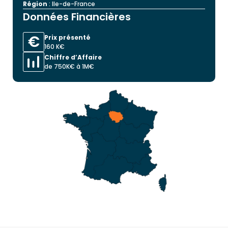
Région
: Ile-de-France
Données Financières
Prix présenté
160 K€
Chiffre d’Affaire
de 750K€ à 1M€