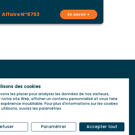
Affaire N°6753
Affai
En savoir +
BLOG
ilisons des cookies
ons les placer pour analyser les données de nos visiteurs,
Blog de la transmission
 notre site Web, afficher un contenu personnalisé et vous faire
d'entreprise
 expérience inoubliable. Pour plus d'informations sur les cookies
utilisons, ouvrez les paramètres.
efuser
Paramétrer
Accepter tout