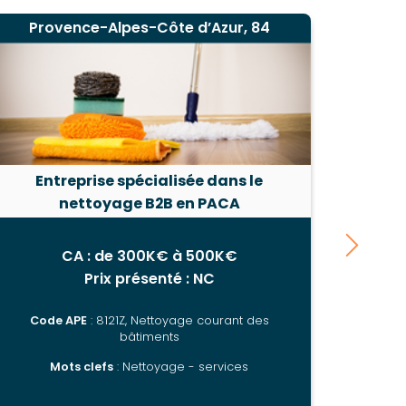
Provence-Alpes-Côte d’Azur, 84
Pro
Entreprise spécialisée dans le
Entrep
nettoyage B2B en PACA
e
CA : de 300K€ à 500K€
Prix présenté : NC
Code APE
: 8121Z, Nettoyage courant des
Code
bâtiments
Mots clefs
: Nettoyage - services
Mot
référe