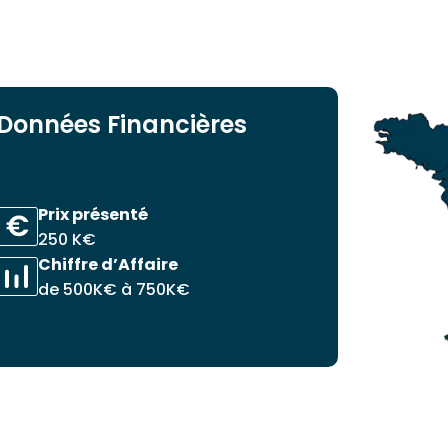
Données Financières
Prix présenté
250 K€
Chiffre d’Affaire
de 500K€ à 750K€