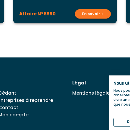
Affaire N°8550
En savoir +
Légal
Nous ut
Nous pouv
Cédant
Mentions légales
améliorer
Entreprises à reprendre
vivre une
que nous 
Contact
Mon compte
R