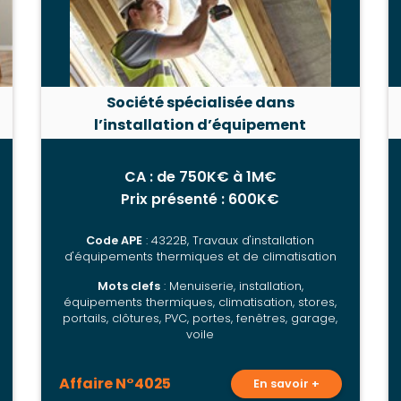
Société spécialisée dans
l’installation d’équipement
thermique et climatisation à
reprendre, en Auvergne-Rhône-
CA : de 750K€ à 1M€
Alpes
Prix présenté : 600K€
Code APE
: 4322B, Travaux d'installation
d'équipements thermiques et de climatisation
Mots clefs
: Menuiserie, installation,
équipements thermiques, climatisation, stores,
portails, clôtures, PVC, portes, fenêtres, garage,
voile
Affaire N°4025
En savoir +