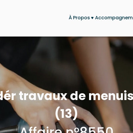
À Propos
Accompagnem
dér travaux de menuis
(13)
Affaire n°8550