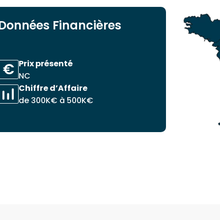
Données Financières
Prix présenté
NC
Chiffre d’Affaire
de 300K€ à 500K€