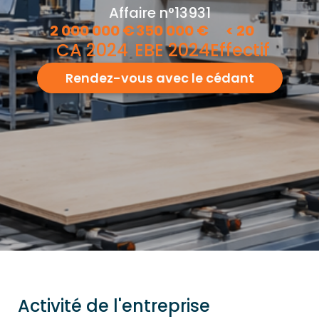
Affaire n°13931
2 000 000
€
350 000
€
<
20
CA 2024
EBE 2024
Effectif
Rendez-vous avec le cédant
Activité de l'entreprise