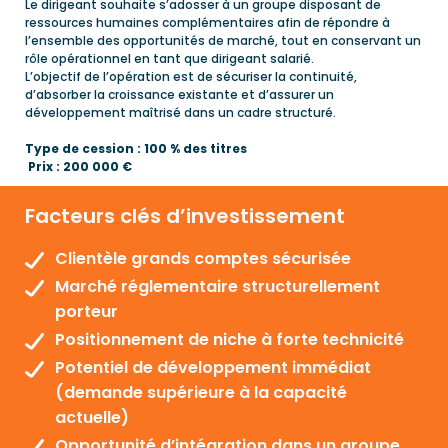
Le dirigeant souhaite s’adosser à un groupe disposant de
ressources humaines complémentaires afin de répondre à
l’ensemble des opportunités de marché, tout en conservant un
rôle opérationnel en tant que dirigeant salarié.
L’objectif de l’opération est de sécuriser la continuité,
d’absorber la croissance existante et d’assurer un
développement maîtrisé dans un cadre structuré.
Type de cession : 100 % des titres
Prix : 200 000 €
Facteurs clés d’investissement
Clientèle grands comptes sécurisée
Marché réglementaire structurellement
porteur
Positionnement de niche à forte technicité
Potentiel de développement immédiat
(demande supérieure à la capacité
actuelle)
Opportunité d’intégration dans un groupe