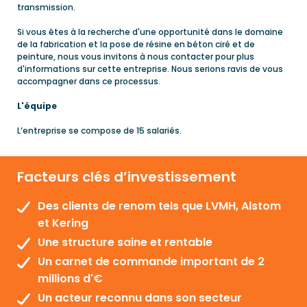
transmission.
Si vous êtes à la recherche d'une opportunité dans le domaine
de la fabrication et la pose de résine en béton ciré et de
peinture, nous vous invitons à nous contacter pour plus
d'informations sur cette entreprise. Nous serions ravis de vous
accompagner dans ce processus.
L'équipe
L’entreprise se compose de 15 salariés.
Facteurs clés d’investissement
Des clients de renom tels que LVMH, Alstom
et Kering
Une structure saine et rentable
Un carnet de commande important de 2
millions d'€
Un acteur reconnu dans son secteur