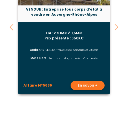
VENDUE : Entreprise tous corps d’état à
vendre en Auvergne-Rhône-Alpes
CA : de 1M€ à 1,5M€
Prix présenté : 650K€
Code APE
: 4334Z, Travaux de peinture et vitrerie
Mots clefs
: Peinture - Maçonnerie - Chapente
M
Affaire N°5686
En savoir +
A