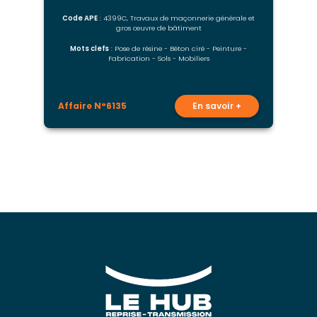
Code APE
: 4399C, Travaux de maçonnerie générale et
gros œuvre de bâtiment
Mots clefs
: Pose de résine - Béton ciré - Peinture -
Fabrication - Sols - Mobiliers
Affaire N°6135
En savoir +
A