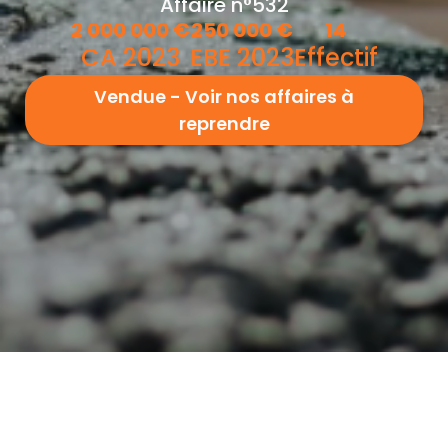
Affaire n°532
2 000 000
€
250 000
€
14
CA 2023
EBE 2023
Effectif
Vendue - Voir nos affaires à
reprendre