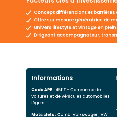
Facteurs clés d’investissem
Concept différenciant et barrières à
Offre sur mesure génératrice de m
Univers lifestyle et vintage en pl
Dirigeant accompagnateur, transmi
Informations
Code APE
: 4511Z - Commerce de
voitures et de véhicules automobiles
légers
Mots clefs
: Combi Volkswagen, VW