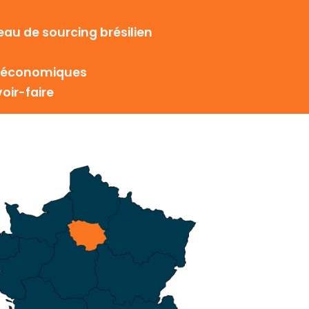
seau de sourcing brésilien
es économiques
oir-faire