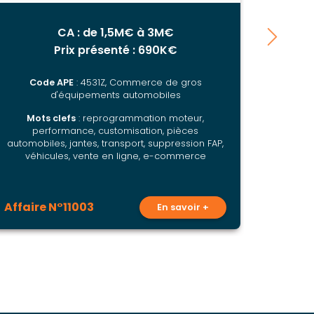
avec atelier
CA : de 1,5M€ à 3M€
Prix présenté : 690K€
Code APE
: 4531Z, Commerce de gros
Co
d'équipements automobiles
Mots clefs
: reprogrammation moteur,
Mo
performance, customisation, pièces
access
automobiles, jantes, transport, suppression FAP,
réparati
véhicules, vente en ligne, e-commerce
pièces
Affaire N°11003
Affair
En savoir +