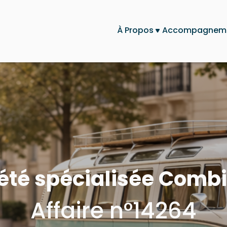
À Propos
Accompagnem
iété spécialisée Comb
Affaire n°14264