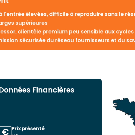
ent
 l'entrée élevées, difficile à reproduire sans le ré
arges supérieures
ein essor, clientèle premium peu sensible aux cycl
ssion sécurisée du réseau fournisseurs et du sav
Données Financières
Prix présenté