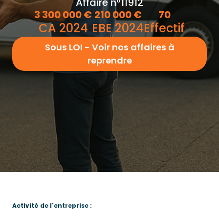
Affaire n°11912
3 300 000
€
210 000
€
70
CA 2024
EBE 2024
Effectif
Sous LOI - Voir nos affaires à
reprendre
Activité de l'entreprise :