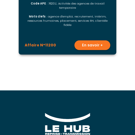
Code APE
: 7820Z, Activités des agences de travail
temporaire
Mots clefs
: agence d'emploi, recrutement, intérim,
ressources humaines, placement, services RH, clientèle
fidèle
Affaire N°11200
En savoir +
A