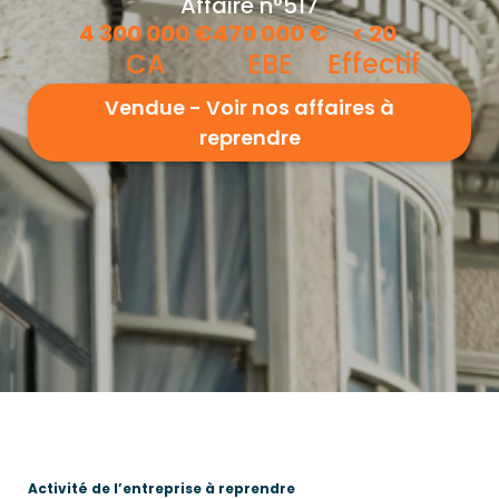
Affaire n°517
4 300 000
€
470 000
€
<
20
CA
EBE
Effectif
Vendue - Voir nos affaires à
reprendre
Activité de l’entreprise à reprendre