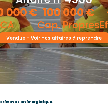
0 000
€
100 000
€
CA
Cap. Propres
Ef
Vendue - Voir nos affaires à reprendre
la rénovation énergétique.