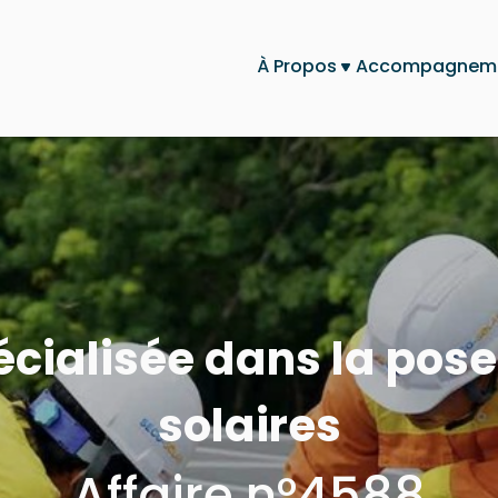
À Propos
Accompagnem
écialisée dans la po
solaires
Affaire n°4588