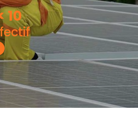
<
10
fectif