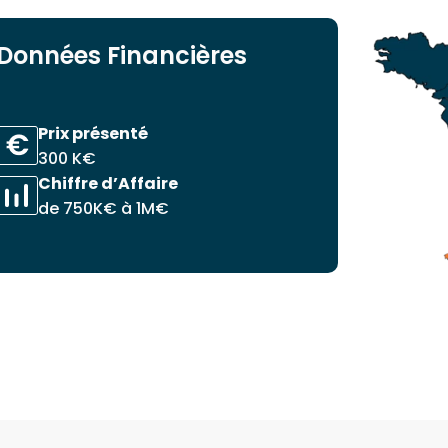
Données Financières
Prix présenté
300 K€
Chiffre d’Affaire
de 750K€ à 1M€