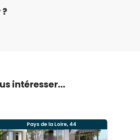
 ?
s intéresser...
Pays de la Loire, 44