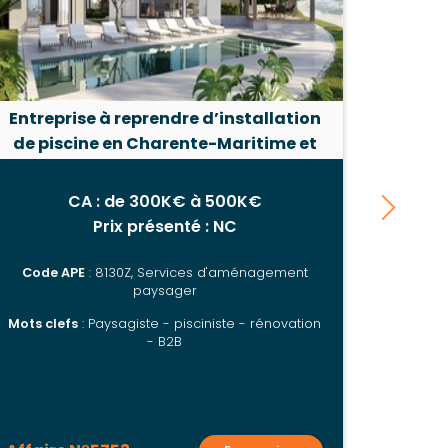
Entreprise à reprendre d’installation
En
de piscine en Charente-Maritime et
Vendée
CA : de 300K€ à 500K€
Prix présenté : NC
Code APE
: 8130Z, Services d'aménagement
Code A
paysager
Mots clefs
: Paysagiste - pisciniste - rénovation
Mots
- B2B
piscine
produit
entret