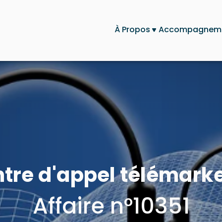
À Propos
Accompagnem
ntre d'appel télémark
Affaire n°10351