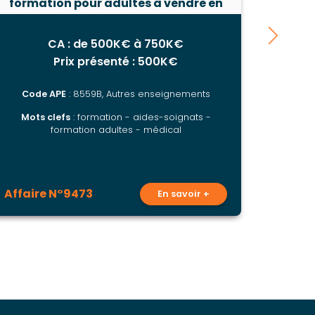
formation pour adultes à vendre en
en s
Nouvelle-Aquitaine
CA : de 500K€ à 750K€
Prix présenté : 500K€
Code APE
: 8559B, Autres enseignements
Cod
Mots clefs
: formation - aides-soignats -
formation adultes - médical
Mots cl
- sys
Affaire N°9473
Affai
En savoir +