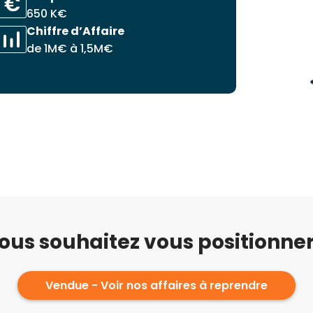
650 K€
Chiffre d’Affaire
de 1M€ à 1,5M€
ous souhaitez vous positionner
Vendue - Voir nos affaires à reprendre