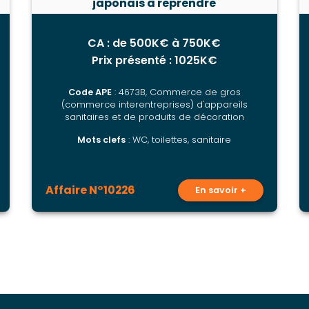
japonais à reprendre
CA : de 500K€ à 750K€
Prix présenté : 1025K€
Code APE
: 4673B, Commerce de gros
(commerce interentreprises) d'appareils
sanitaires et de produits de décoration
Mots clefs
: WC, toilettes, sanitaire
Affaire N°10226
En savoir +