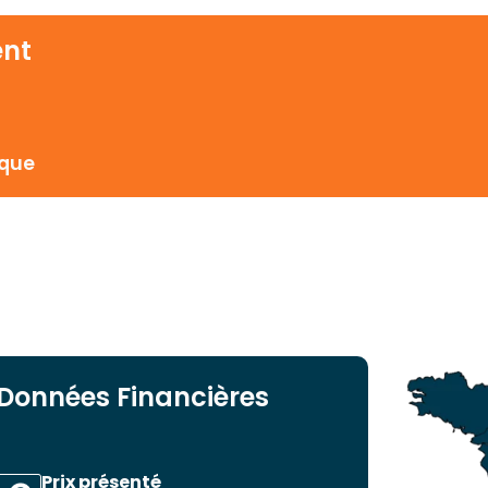
ent
ique
Données Financières
Prix présenté