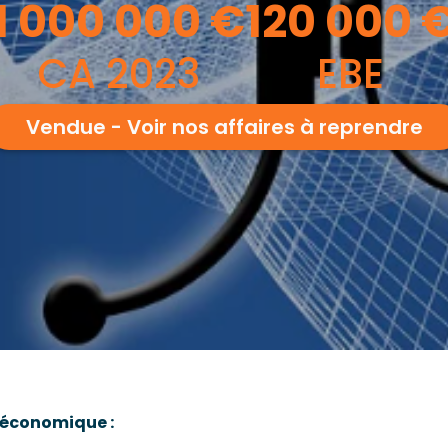
1 000 000
€
120 000
CA 2023
EBE
Vendue - Voir nos affaires à reprendre
r économique :