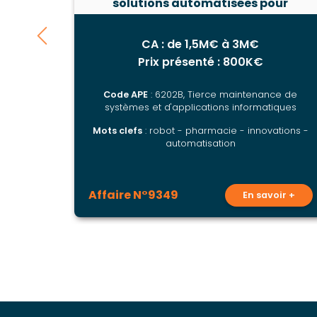
solutions automatisées pour
pharmacies
CA : de 1,5M€ à 3M€
Prix présenté : 800K€
Code APE
: 6202B, Tierce maintenance de
systèmes et d'applications informatiques
Mots clefs
: robot - pharmacie - innovations -
automatisation
Affaire N°9349
En savoir +