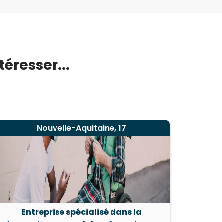
éresser...
Nouvelle-Aquitaine, 17
Entreprise spécialisé dans la
Entre