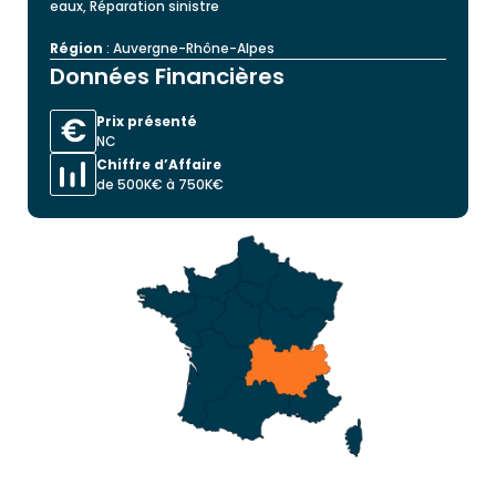
eaux, Réparation sinistre
Région
: Auvergne-Rhône-Alpes
Données Financières
Prix présenté
NC
Chiffre d’Affaire
de 500K€ à 750K€