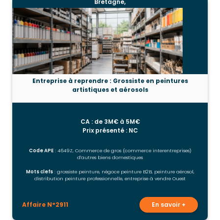
Bretagne,
Entreprise à reprendre : Grossiste en peintures
artistiques et aérosols
CA : de 3M€ à 5M€
Prix présenté : NC
Code APE
: 4649Z, Commerce de gros (commerce interentreprises)
d'autres biens domestiques
Mots clefs
: grossiste peinture, négoce peinture B2B, peinture aérosol,
distribution peinture professionnelle, entreprise à vendre Ouest
Affaire N°2911
En savoir +