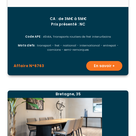
CA : de 3M€ à 5M€
Prix présenté : NC
Code APE
: 4941A, Transports routiers de fret interurbains
Mots clefs
: transport - fret - national - international - entrepot -
camions - semi-remorques
Affaire N°6763
En savoir +
Bretagne, 35