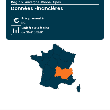
Région
: Auvergne-Rhône-Alpes
Données Financières
Prix présenté
NC
Chiffre d’Affaire
de 3M€ à 5M€