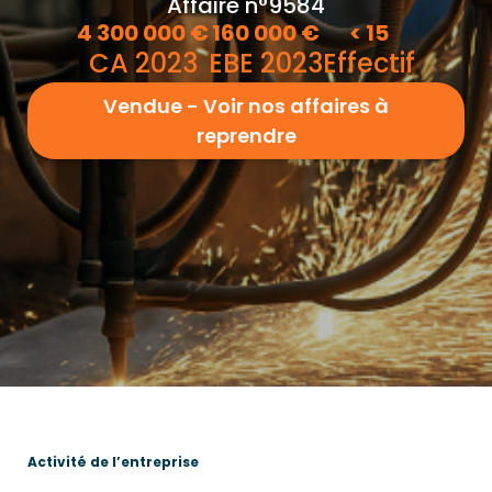
Affaire n°9584
4 300 000
€
160 000
€
<
15
CA 2023
EBE 2023
Effectif
Vendue - Voir nos affaires à
reprendre
Activité de l’entreprise