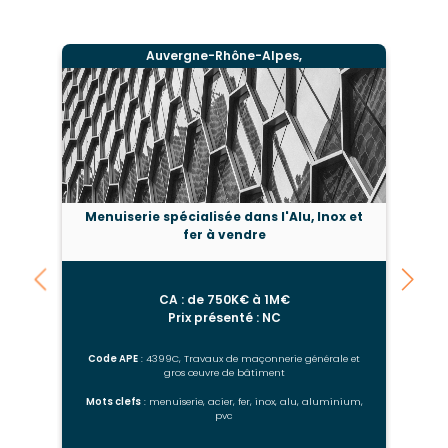
Auvergne-Rhône-Alpes,
Menuiserie spécialisée dans l'Alu, Inox et
fer à vendre
CA : de 750K€ à 1M€
Prix présenté : NC
Code APE
: 4399C, Travaux de maçonnerie générale et
gros œuvre de bâtiment
Mots clefs
: menuiserie, acier, fer, inox, alu, aluminium,
M
pvc