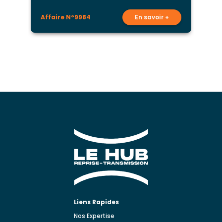
Affaire N°9984
En savoir +
A
Liens Rapides
Nos Expertise