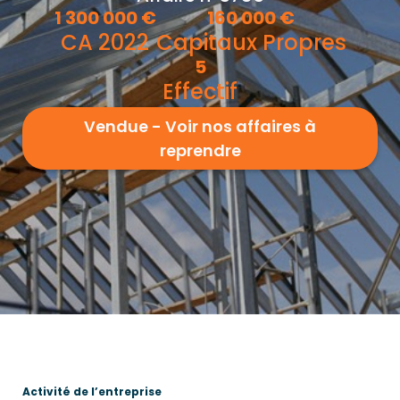
1 300 000
€
160 000
€
CA 2022
Capitaux Propres
5
Effectif
Vendue - Voir nos affaires à
reprendre
Activité de l’entreprise