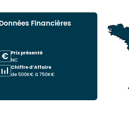
Données Financières
Prix présenté
NC
Chiffre d’Affaire
de 500K€ à 750K€