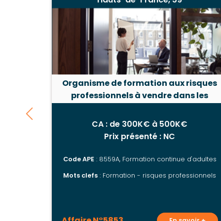
Organisme de formation aux risques
professionnels à vendre dans les
Hauts-de-France
CA : de 300K€ à 500K€
Prix présenté : NC
Code APE
: 8559A, Formation continue d'adultes
Mots clefs
: Formation - risques professionnels
Affaire N°5853
En savoir +