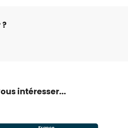
 ?
us intéresser...
France,