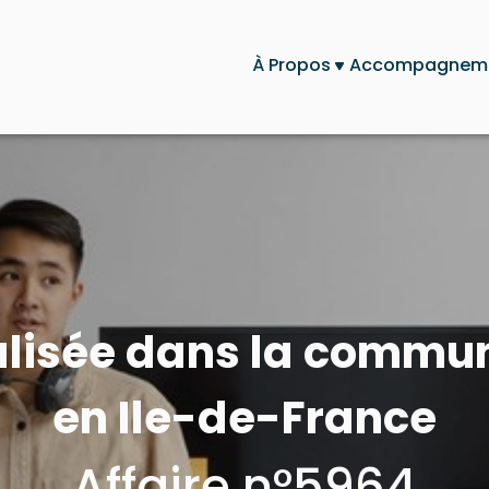
À Propos
Accompagnem
alisée dans la commu
en Ile-de-France
Affaire n°5964