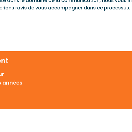
nité dans le domaine de la communication, nous vous in
s serions ravis de vous accompagner dans ce processus
ent
ur
rs années