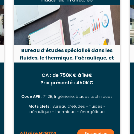
Bureau d’études spécialisé dans les
fluides, le thermique, l’aéraulique, et
les performances énergétiques dans
la région Hauts-de-France
CA : de 750K€ à 1M€
Prix présenté : 450K€
Code APE
: 7112B, Ingénierie, études techniques
Mots clefs
: Bureau d’études - fluides -
aéraulique - thermique - énergétique
Affaire N°9174
En savoir +