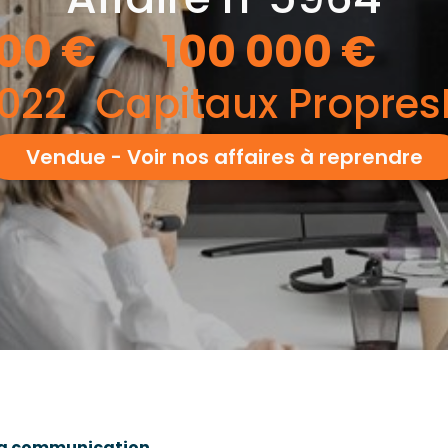
000
€
100 000
€
022
Capitaux Propres
Vendue - Voir nos affaires à reprendre
 la communication
.