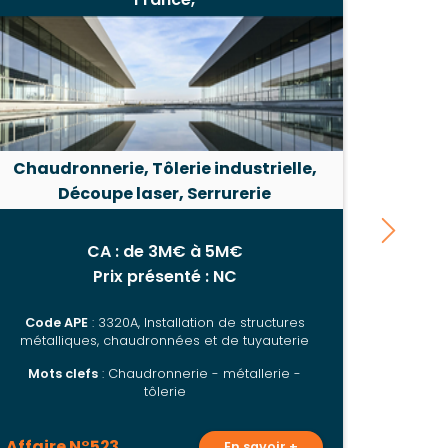
Chaudronnerie, Tôlerie industrielle,
Découpe laser, Serrurerie
CA : de 3M€ à 5M€
Prix présenté : NC
Code APE
: 3320A, Installation de structures
métalliques, chaudronnées et de tuyauterie
Mots clefs
: Chaudronnerie - métallerie -
tôlerie
Affaire N°523
En savoir +