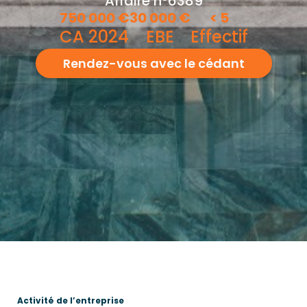
Affaire n°6389
750 000
€
30 000
€
<
5
CA 2024
EBE
Effectif
Rendez-vous avec le cédant
Activité de l’entreprise