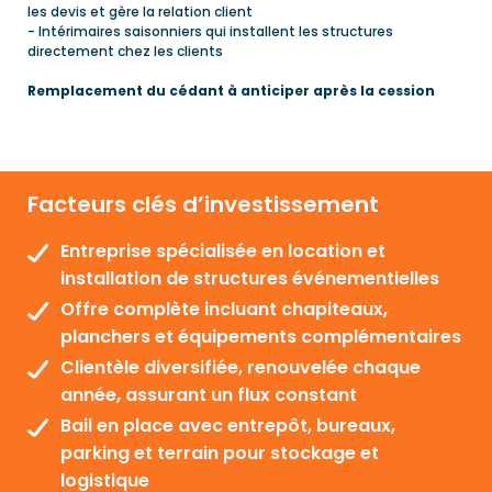
les devis et gère la relation client
- Intérimaires saisonniers qui installent les structures
directement chez les clients
Remplacement
du cédant à anticiper après la cession
Facteurs clés d’investissement
Entreprise spécialisée en location et
installation de structures événementielles
Offre complète incluant chapiteaux,
planchers et équipements complémentaires
Clientèle diversifiée, renouvelée chaque
année, assurant un flux constant
Bail en place avec entrepôt, bureaux,
parking et terrain pour stockage et
logistique