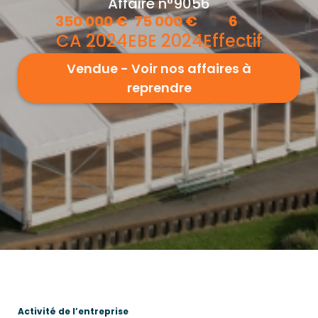
Affaire n°9056
350 000
€
75 000
€
6
CA 2024
EBE 2024
Effectif
Vendue - Voir nos affaires à
reprendre
Activité de l’entreprise