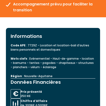
Accompagnement prévu pour faciliter la
transition
Informations
Code APE
: 7729Z - Location et location-bail d'autres
biens personnels et domestiques
Mots clefs
: Evénementiel - Haut-de-gamme - location
- barnums - tentes - pagodes - chapiteaux - structures
- planchers - vélum - éclairage
Région
: Nouvelle-Aquitaine
Données Financières
Prix présenté
250 K€
Chiffre d’Affaire
de 300K€ à 500K€