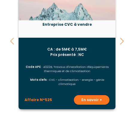
Entreprise CVC à vendre
CA : de 5M€ à 7,5M€
Prix présenté : NC
Code APE
: 4322B, Travaux d'installation d'équipements
thermiques et de climatisation
Mots clefs
: CVC - climatisation - energie - génie
M
climatique
Affaire N°525
En savoir +
A