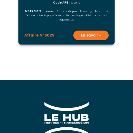
Code APE
: Laverie
Mots clefs
: Laverie - Automatique - Pressing - Machine
à laver - Nettoyage à sec - Sèche-linge - Distributeurs -
Repassage
Affaire N°6025
En savoir +
A