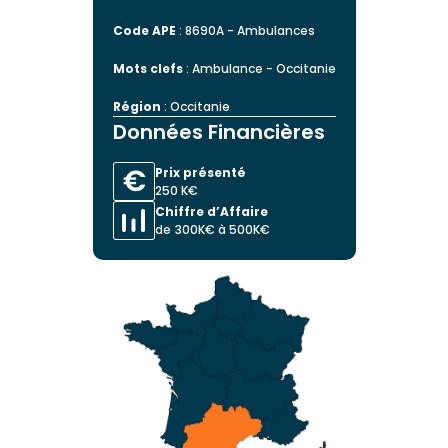
Code APE
: 8690A - Ambulances
Mots clefs
: Ambulance - Occitanie
Région
: Occitanie
Données Financières
Prix présenté
250 K€
Chiffre d’Affaire
de 300K€ à 500K€