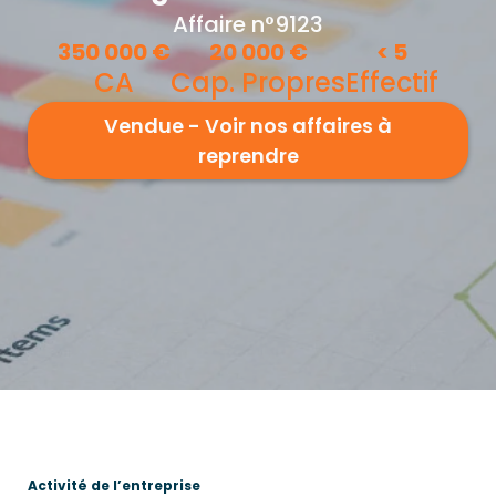
Affaire n°9123
350 000
€
20 000
€
<
5
CA
Cap. Propres
Effectif
Vendue - Voir nos affaires à
reprendre
Activité de l’entreprise